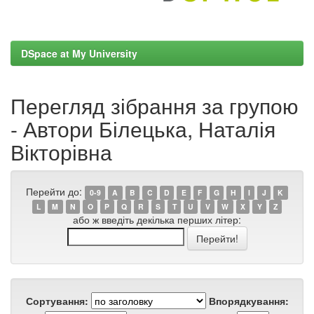
DSpace at My University
Перегляд зібрання за групою
- Автори Білецька, Наталія
Вікторівна
Перейти до:
0-9
A
B
C
D
E
F
G
H
I
J
K
L
M
N
O
P
Q
R
S
T
U
V
W
X
Y
Z
або ж введіть декілька перших літер:
Сортування:
Впорядкування: