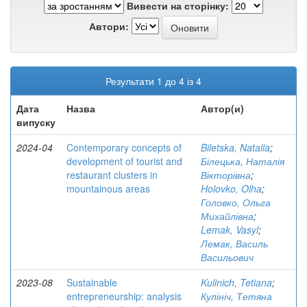
Вивести на сторінку:
Автори:
Результати 1 до 4 із 4
Дата
Назва
Автор(и)
випуску
2024-04
Contemporary concepts of
Biletska, Natalia
;
development of tourist and
Білецька, Наталія
restaurant clusters in
Вікторівна
;
mountainous areas
Holovko, Olha
;
Головко, Ольга
Михайлівна
;
Lemak, Vasyl
;
Лемак, Василь
Васильович
2023-08
Sustainable
Kulinich, Tetiana
;
entrepreneurship: analysis
Кулініч, Тетяна