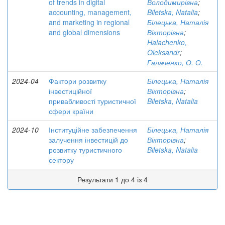
of trends in digital
Володимирівна
;
accounting, management,
Biletska, Natalia
;
and marketing in regional
Білецька, Наталія
and global dimensions
Вікторівна
;
Halachenko,
Oleksandr
;
Галаченко, О. О.
2024-04
Фактори розвитку
Білецька, Наталія
інвестиційної
Вікторівна
;
привабливості туристичної
Biletska, Natalia
сфери країни
2024-10
Інституційне забезпечення
Білецька, Наталія
залучення інвестицій до
Вікторівна
;
розвитку туристичного
Biletska, Natalia
сектору
Результати 1 до 4 із 4