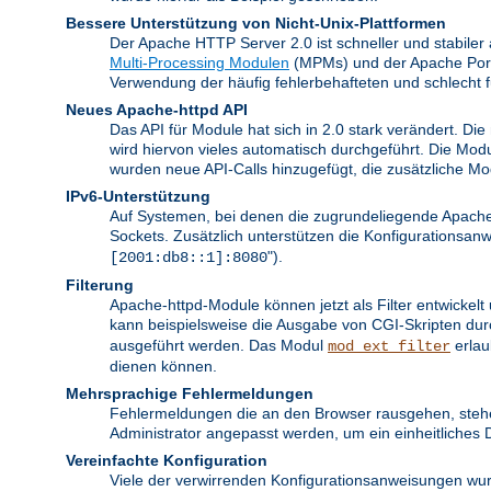
Bessere Unterstützung von Nicht-Unix-Plattformen
Der Apache HTTP Server 2.0 ist schneller und stabiler
Multi-Processing Modulen
(MPMs) und der Apache Portab
Verwendung der häufig fehlerbehafteten und schlecht 
Neues Apache-httpd API
Das API für Module hat sich in 2.0 stark verändert. Di
wird hiervon vieles automatisch durchgeführt. Die Mod
wurden neue API-Calls hinzugefügt, die zusätzliche M
IPv6-Unterstützung
Auf Systemen, bei denen die zugrundeliegende Apache 
Sockets. Zusätzlich unterstützen die Konfigurationsa
").
[2001:db8::1]:8080
Filterung
Apache-httpd-Module können jetzt als Filter entwickel
kann beispielsweise die Ausgabe von CGI-Skripten du
ausgeführt werden. Das Modul
erlau
mod_ext_filter
dienen können.
Mehrsprachige Fehlermeldungen
Fehlermeldungen die an den Browser rausgehen, stehe
Administrator angepasst werden, um ein einheitliches 
Vereinfachte Konfiguration
Viele der verwirrenden Konfigurationsanweisungen wur