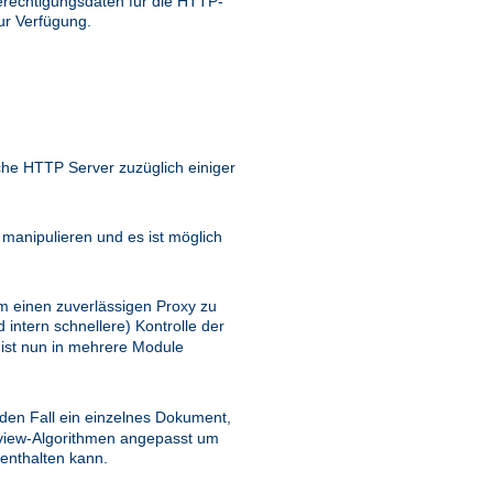
rechtigungsdaten für die HTTP-
ur Verfügung.
he HTTP Server zuzüglich einiger
anipulieren und es ist möglich
m einen zuverlässigen Proxy zu
 intern schnellere) Kontrolle der
 ist nun in mehrere Module
eden Fall ein einzelnes Dokument,
view-Algorithmen angepasst um
 enthalten kann.