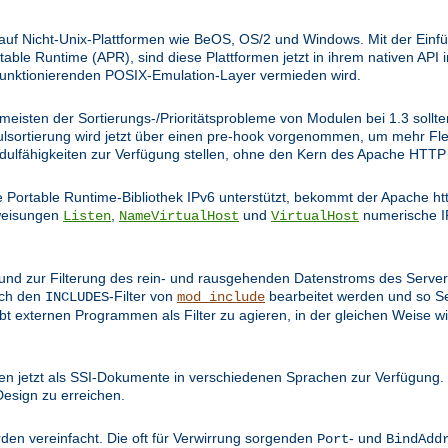
 auf Nicht-Unix-Plattformen wie BeOS, OS/2 und Windows. Mit der Einfü
le Runtime (APR), sind diese Plattformen jetzt in ihrem nativen API 
funktionierenden POSIX-Emulation-Layer vermieden wird.
e meisten der Sortierungs-/Prioritätsprobleme von Modulen bei 1.3 soll
ulsortierung wird jetzt über einen pre-hook vorgenommen, um mehr Flex
odulfähigkeiten zur Verfügung stellen, ohne den Kern des Apache HT
Portable Runtime-Bibliothek IPv6 unterstützt, bekommt der Apache ht
nweisungen
,
und
numerische I
Listen
NameVirtualHost
VirtualHost
t und zur Filterung des rein- und rausgehenden Datenstroms des Serve
rch den
-Filter von
bearbeitet werden und so S
INCLUDES
mod_include
bt externen Programmen als Filter zu agieren, in der gleichen Weise
n jetzt als SSI-Dokumente in verschiedenen Sprachen zur Verfügung. 
Design zu erreichen.
den vereinfacht. Die oft für Verwirrung sorgenden
- und
Port
BindAdd