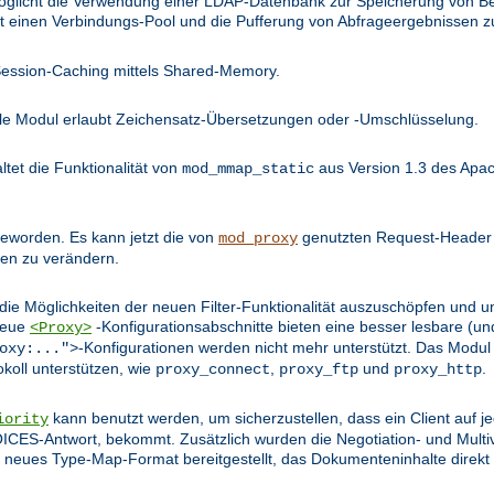
öglicht die Verwendung einer LDAP-Datenbank zur Speicherung von Be
llt einen Verbindungs-Pool und die Pufferung von Abfrageergebnissen z
Session-Caching mittels Shared-Memory.
lle Modul erlaubt Zeichensatz-Übersetzungen oder -Umschlüsselung.
tet die Funktionalität von
aus Version 1.3 des Apac
mod_mmap_static
 geworden. Es kann jetzt die von
genutzten Request-Header m
mod_proxy
en zu verändern.
e Möglichkeiten der neuen Filter-Funktionalität auszuschöpfen und u
 Neue
-Konfigurationsabschnitte bieten eine besser lesbare (und
<Proxy>
-Konfigurationen werden nicht mehr unterstützt. Das Modul
oxy:...">
okoll unterstützen, wie
,
und
.
proxy_connect
proxy_ftp
proxy_http
kann benutzt werden, um sicherzustellen, dass ein Client auf j
iority
S-Antwort, bekommt. Zusätzlich wurden die Negotiation- und Multi
in neues Type-Map-Format bereitgestellt, das Dokumenteninhalte direkt