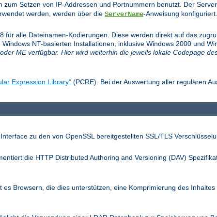
n zum Setzen von IP-Addressen und Portnummern benutzt. Der Server
verwendet werden, werden über die
-Anweisung konfiguriert
ServerName
f-8 für alle Dateinamen-Kodierungen. Diese werden direkt auf das zug
 Windows NT-basierten Installationen, inklusive Windows 2000 und Win
oder ME verfügbar. Hier wird weiterhin die jeweils lokale Codepage de
lar Expression Library"
(PCRE). Bei der Auswertung aller regulären Au
 Interface zu den von OpenSSL bereitgestellten SSL/TLS Verschlüsselu
entiert die HTTP Distributed Authoring and Versioning (DAV) Spezifika
 es Browsern, die dies unterstützen, eine Komprimierung des Inhaltes 