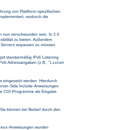
hrung von Plattform-spezifischen
implementiert, wodurch die
ten nun verschwunden sein. In 2.0
ibilität zu bieten. Außerdem
TP Servers anpassen zu müssen.
tpd standarmäßig IPv6 Listening
Pv6-Adressangaben (z.B., "
Listen
rs eingesetzt werden. Hierdurch
erver-Side Include-Anweisungen
 wie CGI-Programme als Eingabe
Sie können bei Bedarf durch den
-Anweisungen wurden
ress