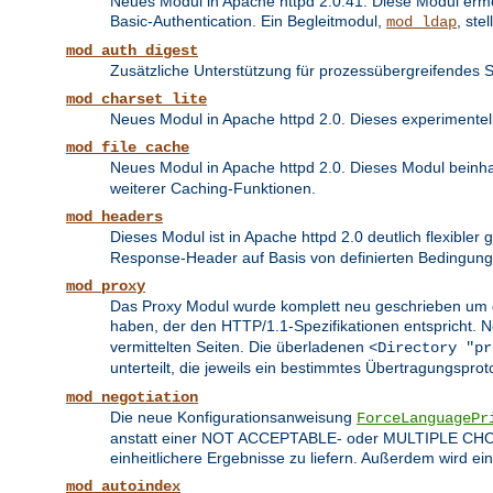
Neues Modul in Apache httpd 2.0.41. Diese Modul erm
Basic-Authentication. Ein Begleitmodul,
, ste
mod_ldap
mod_auth_digest
Zusätzliche Unterstützung für prozessübergreifendes 
mod_charset_lite
Neues Modul in Apache httpd 2.0. Dieses experimente
mod_file_cache
Neues Modul in Apache httpd 2.0. Dieses Modul beinhal
weiterer Caching-Funktionen.
mod_headers
Dieses Modul ist in Apache httpd 2.0 deutlich flexibler
Response-Header auf Basis von definierten Bedingung
mod_proxy
Das Proxy Modul wurde komplett neu geschrieben um di
haben, der den HTTP/1.1-Spezifikationen entspricht.
vermittelten Seiten. Die überladenen
<Directory "pr
unterteilt, die jeweils ein bestimmtes Übertragungsprot
mod_negotiation
Die neue Konfigurationsanweisung
ForceLanguagePr
anstatt einer NOT ACCEPTABLE- oder MULTIPLE CHOICE
einheitlichere Ergebnisse zu liefern. Außerdem wird e
mod_autoindex