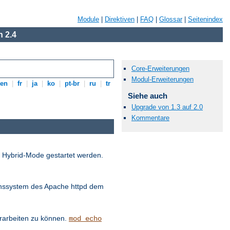
Module
|
Direktiven
|
FAQ
|
Glossar
|
Seitenindex
 2.4
Core-Erweiterungen
Modul-Erweiterungen
en
|
fr
|
ja
|
ko
|
pt-br
|
ru
|
tr
Siehe auch
Upgrade von 1.3 auf 2.0
Kommentare
d Hybrid-Mode gestartet werden.
onssystem des Apache httpd dem
erarbeiten zu können.
mod_echo