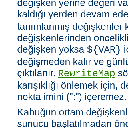
değişken yerine değeri va
kaldığı yerden devam ede
tanımlanmış değişkenler
değişkenlerinden öncelikli
değişken yoksa
i
${VAR}
değişmeden kalır ve günlü
çıktılanır.
söz
RewriteMap
karışıklığı önlemek için, d
nokta imini (":") içeremez.
Kabuğun ortam değişkenle
sunucu başlatılmadan ön