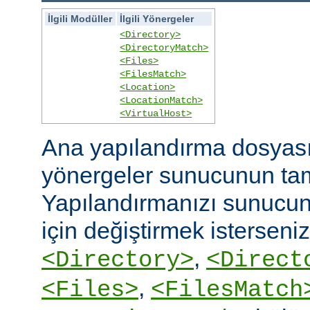
İlgili Modüller
İlgili Yönergeler
<Directory>
<DirectoryMatch>
<Files>
<FilesMatch>
<Location>
<LocationMatch>
<VirtualHost>
Ana yapılandırma dosyasın
yönergeler sunucunun ta
Yapılandırmanızı sunucunu
için değiştirmek isterseni
,
<Directory>
<Direct
,
<Files>
<FilesMatch