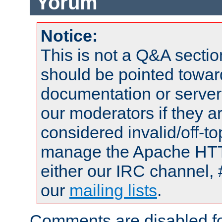
Yorum
Notice:
This is not a Q&A sect
should be pointed towar
documentation or serve
our moderators if they a
considered invalid/off-t
manage the Apache HTTP
either our IRC channel, 
our
mailing lists
.
Comments are disabled fo