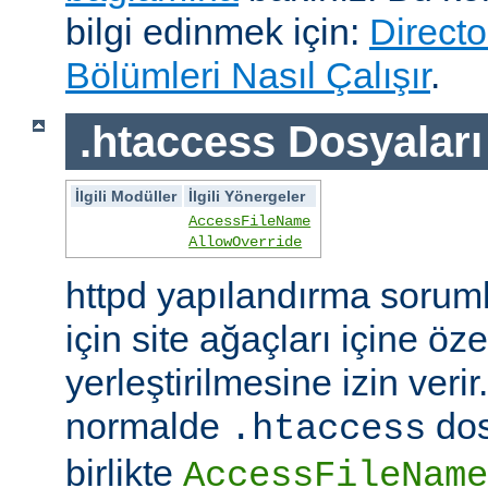
bilgi edinmek için:
Directo
Bölümleri Nasıl Çalışır
.
.htaccess Dosyaları
İlgili Modüller
İlgili Yönergeler
AccessFileName
AllowOverride
httpd yapılandırma sorum
için site ağaçları içine öz
yerleştirilmesine izin veri
normalde
dos
.htaccess
birlikte
AccessFileName