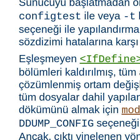
Sunucuyu başlatmadan 
ile veya
configtest
-t
seçeneği ile yapılandırma
sözdizimi hatalarına karşı 
Eşleşmeyen
<IfDefine
bölümleri kaldırılmış, tüm
çözümlenmiş ortam değişke
tüm dosyalar dahil yapıla
dökümünü almak için
mo
seçeneğini
DDUMP_CONFIG
Ancak, çıktı yinelenen yön