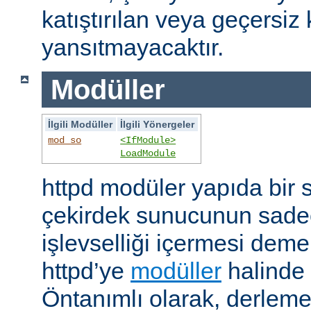
katıştırılan veya geçersiz 
yansıtmayacaktır.
Modüller
İlgili Modüller
İlgili Yönergeler
mod_so
<IfModule>
LoadModule
httpd modüler yapıda bir 
çekirdek sunucunun sade
işlevselliği içermesi demekt
httpd’ye
modüller
halinde 
Öntanımlı olarak, derleme