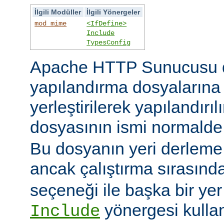
İlgili Modüller
İlgili Yönergeler
mod_mime
<IfDefine>
Include
TypesConfig
Apache HTTP Sunucusu 
yapılandırma dosyaların
yerleştirilerek yapılandırı
dosyasının ismi normald
Bu dosyanın yeri derleme s
ancak çalıştırma sırasınd
seçeneği ile başka bir yer b
yönergesi kulla
Include