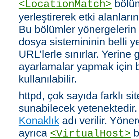
bölüm
<LocationMatch>
yerleştirerek etki alanlarını
Bu bölümler yönergelerin e
dosya sistemininin belli ye
URL’lerle sınırlar. Yerin
ayarlamalar yapmak için b
kullanılabilir.
httpd, çok sayıda farklı si
sunabilecek yetenektedir
Konaklık
adı verilir. Yöner
ayrıca
b
<VirtualHost>