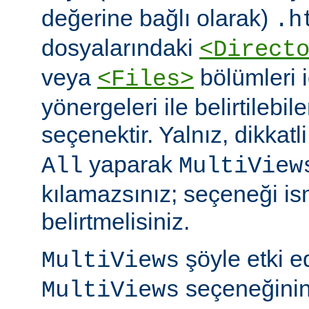
değerine bağlı olarak)
.h
dosyalarındaki
<Direct
veya
bölümleri 
<Files>
yönergeleri ile belirtilebil
seçenektir. Yalnız, dikkatl
yaparak
All
MultiView
kılamazsınız; seçeneği is
belirtmelisiniz.
şöyle etki 
MultiViews
seçeneğinin
MultiViews