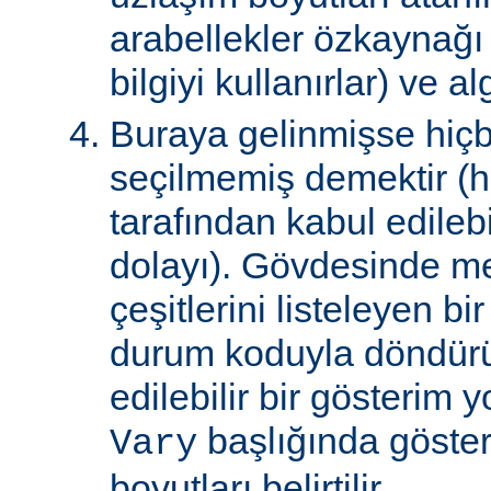
arabellekler özkaynağ
bilgiyi kullanırlar) ve al
Buraya gelinmişse hiçb
seçilmemiş demektir (hi
tarafından kabul edile
dolayı). Gövdesinde m
çeşitlerini listeleyen 
durum koduyla döndürül
edilebilir bir gösterim 
başlığında gösteri
Vary
boyutları belirtilir.