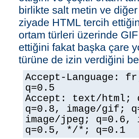
birlikte salt metin ve diğe
ziyade HTML tercih ettiğin
ortam türleri üzerinde GI
ettiğini fakat başka çare 
türüne de izin verdiğini bel
Accept-Language: fr
q=0.5
Accept: text/html; 
q=0.8, image/gif; q
image/jpeg; q=0.6, 
q=0.5, */*; q=0.1