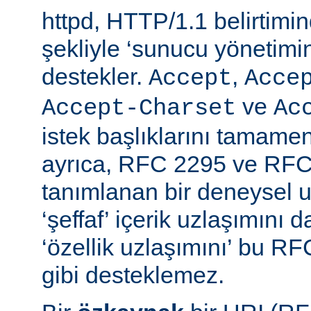
httpd, HTTP/1.1 belirtimi
şekliyle ‘sunucu yönetimin
destekler.
,
Accept
Acce
ve
Accept-Charset
Ac
istek başlıklarını tamamen
ayrıca, RFC 2295 ve RFC
tanımlanan bir deneysel u
‘şeffaf’ içerik uzlaşımını 
‘özellik uzlaşımını’ bu RF
gibi desteklemez.