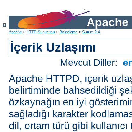
Apache 
Apache
>
HTTP Sunucusu
>
Belgeleme
>
Sürüm 2.4
İçerik Uzlaşımı
Mevcut Diller:
e
Apache HTTPD, içerik uzla
belirtiminde bahsedildiği şek
özkaynağın en iyi gösterimin
sağladığı karakter kodlamas
dil, ortam türü gibi kullanıcı