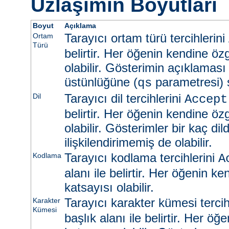
Uzlaşımın Boyutları
Boyut
Açıklama
Tarayıcı ortam türü tercihlerini
Ortam
Türü
belirtir. Her öğenin kendine öz
olabilir. Gösterimin açıklaması
üstünlüğüne (
parametresi) s
qs
Tarayıcı dil tercihlerini
Dil
Accept
belirtir. Her öğenin kendine öz
olabilir. Gösterimler bir kaç dild
ilişkilendirimemiş de olabilir.
Tarayıcı kodlama tercihlerini
Kodlama
A
alanı ile belirtir. Her öğenin k
katsayısı olabilir.
Tarayıcı karakter kümesi tercih
Karakter
Kümesi
başlık alanı ile belirtir. Her ö