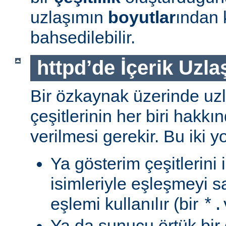
uzlaşımın
boyutlar
ından 
bahsedilebilir.
httpd’de İçerik Uzla
Bir özkaynak üzerinde uzl
çeşitlerinin her biri hakk
verilmesi gerekir. Bu iki yo
Ya gösterim çeşitlerini
isimleriyle eşleşmeyi s
eşlemi kullanılır (bir
*.
Ya da sunucu örtük bir 