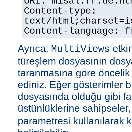
URI: misal.fr.de.ht
Content-type:
text/html;charset=i
Content-language: f
Ayrıca,
etkin
MultiViews
türeşlem dosyasının dosya
taranmasına göre öncelik 
ediniz. Eğer gösterimler 
dosyasında olduğu gibi fa
üstünlüklerine sahipseler
parametresi kullanılarak 