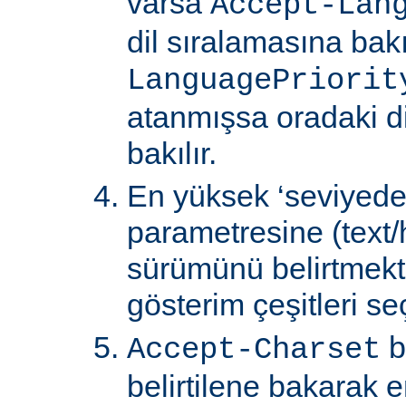
varsa
Accept-Lan
dil sıralamasına bakıl
LanguagePriorit
atanmışsa oradaki d
bakılır.
En yüksek ‘seviyede
parametresine (text/
sürümünü belirtmekte
gösterim çeşitleri seçi
b
Accept-Charset
belirtilene bakarak 