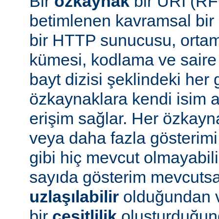
Bir
özkaynak
bir URI (RF
betimlenen kavramsal bir 
bir HTTP sunucusu, ortam 
kümesi, kodlama ve saire 
bayt dizisi şeklindeki her 
özkaynaklara kendi isim a
erişim sağlar. Her özkayn
veya daha fazla gösterimi
gibi hiç mevcut olmayabil
sayıda gösterim mevcuts
uzlaşılabilir
olduğundan v
bir
çeşitlilik
oluşturduğun