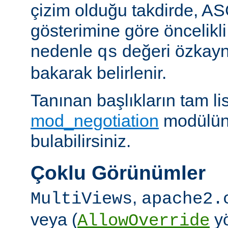
çizim olduğu takdirde, AS
gösterimine göre öncelikli
nedenle
değeri özkay
qs
bakarak belirlenir.
Tanınan başlıkların tam lis
mod_negotiation
modülün
bulabilirsiniz.
Çoklu Görünümler
,
MultiViews
apache2.
veya (
yö
AllowOverride