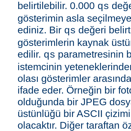
belirtilebilir. 0.000
değe
qs
gösterimin asla seçilmeye
ediniz. Bir
değeri belir
qs
gösterimlerin kaynak üst
edilir.
parametresinin be
qs
istemcinin yeteneklerinde
olası gösterimler arasında
ifade eder. Örneğin bir f
olduğunda bir JPEG dosy
üstünlüğü bir ASCII çizi
olacaktır. Diğer taraftan 