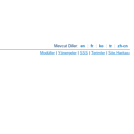
Mevcut Diller:
en
|
fr
|
ko
|
tr
|
zh-cn
Modüller
|
Yönergeler
|
SSS
|
Terimler
|
Site Haritası