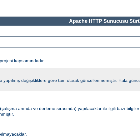
Apache HTTP Sunucusu Sürü
projesi kapsamındadır.
lmış değişikliklere göre tam olarak güncellenmemiştir. Hala güncel kalm
ışma anında ve derleme sırasında) yapılacaklar ile ilgili bazı bilgiler
nmıştır.
pılmayacaklar.