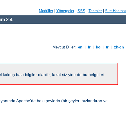
Modüller
|
Yönergeler
|
SSS
|
Terimler
|
Site Haritası
m 2.4
Mevcut Diller:
en
|
fr
|
ko
|
tr
|
zh-cn
ış bazı bilgiler olabilir, fakat siz yine de bu belgeleri
 yanında Apache’de bazı şeylerin (bir şeyleri hızlandıran ve