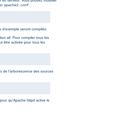
 du serveur. Vous pouvez modifier
ier
.
apache2.conf
re d'exemple seront compilés.
ption
all
. Pour compiler tous les
t être activée pour tous les
rs
de l'arborescence des sources
pour qu'Apache httpd active le