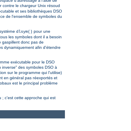
espace d'adressage à l'aide de
 contre le chargeur Unix résoud
cutable et ses bibliothèques DSO
nce de l'ensemble de symboles du
l système
pour une
dlsym()
us les symboles dont il a besoin
e gaspillent donc pas de
gés dynamiquement afin d'étendre
gramme exécutable pour le DSO
on inverse" des symboles DSO à
on sur le programme qui l'utilise)
nt en général pas réexportés et
lobaux est le principal problème
; c'est cette approche qui est