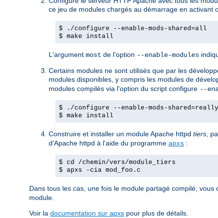
Configure le serveur HTTP Apache avec tous les modul
ce jeu de modules chargés au démarrage en activant ou
$ ./configure --enable-mods-shared=all
$ make install
L'argument
de l'option
indiqu
most
--enable-modules
Certains modules ne sont utilisés que par les développeu
modules disponibles, y compris les modules de dévelop
modules compilés via l'option du script configure
--en
$ ./configure --enable-mods-shared=reall
$ make install
Construire et installer un module Apache httpd
tiers
, p
d'Apache httpd à l'aide du programme
:
apxs
$ cd /chemin/vers/module_tiers
$ apxs -cia mod_foo.c
Dans tous les cas, une fois le module partagé compilé, vous 
module.
Voir la
documentation sur apxs
pour plus de détails.