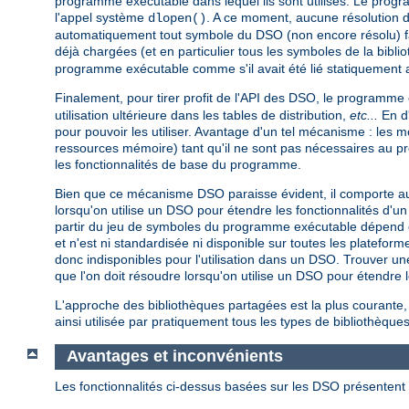
programme exécutable dans lequel ils sont utilisés. Le pro
l'appel système
. A ce moment, aucune résolution 
dlopen()
automatiquement tout symbole du DSO (non encore résolu) fa
déjà chargées (et en particulier tous les symboles de la bibli
programme exécutable comme s'il avait été lié statiquement 
Finalement, pour tirer profit de l'API des DSO, le programme
utilisation ultérieure dans les tables de distribution,
etc...
En d'
pour pouvoir les utiliser. Avantage d'un tel mécanisme : les
ressources mémoire) tant qu'il ne sont pas nécessaires au 
les fonctionnalités de base du programme.
Bien que ce mécanisme DSO paraisse évident, il comporte au 
lorsqu'on utilise un DSO pour étendre les fonctionnalités d
partir du jeu de symboles du programme exécutable dépend de 
et n'est ni standardisée ni disponible sur toutes les platef
donc indisponibles pour l'utilisation dans un DSO. Trouver un
que l'on doit résoudre lorsqu'on utilise un DSO pour étendr
L'approche des bibliothèques partagées est la plus courante,
ainsi utilisée par pratiquement tous les types de bibliothèques
Avantages et inconvénients
Les fonctionnalités ci-dessus basées sur les DSO présentent 