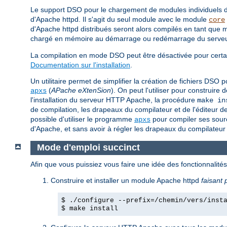
Le support DSO pour le chargement de modules individuels
d'Apache httpd. Il s'agit du seul module avec le module
core
d'Apache httpd distribués seront alors compilés en tant q
chargé en mémoire au démarrage ou redémarrage du serveur 
La compilation en mode DSO peut être désactivée pour certai
Documentation sur l'installation
.
Un utilitaire permet de simplifier la création de fichiers DS
(
APache eXtenSion
). On peut l'utiliser pour construi
apxs
l'installation du serveur HTTP Apache, la procédure
make in
de compilation, les drapeaux du compilateur et de l'éditeur d
possible d'utiliser le programme
pour compiler ses sourc
apxs
d'Apache, et sans avoir à régler les drapeaux du compilateur 
Mode d'emploi succinct
Afin que vous puissiez vous faire une idée des fonctionnalit
Construire et installer un module Apache httpd
faisant 
$ ./configure --prefix=/chemin/vers/inst
$ make install