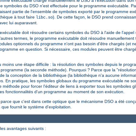
gramme exécutable charge manuellement le DSO à l'exécution dans son 
de symboles du DSO n'est effectuée pour le programme exécutable. Par
isant partie de l'ensemble de symboles exporté par le programme exé
othèque à tout faire
). De cette façon, le DSO prend connaissa
libc.so
avec lui auparavant.
 exécutable doit résoudre certains symboles du DSO à l'aide de l'appe
autres termes, le programme exécutable doit résoudre manuellement to
 modules optionnels du programme n'ont pas besoin d'être chargés (et n
programme en question. Si nécessaire, ces modules peuvent être char
moins une étape difficile : la résolution des symboles depuis le pro
'un programme (la seconde méthode). Pourquoi ? Parce que la "résoluti
la conception de la bibliothèque (la bibliothèque n'a aucune informati
ormes. En pratique, les symboles globaux du programme exécutable ne so
e méthode pour forcer l'éditeur de liens à exporter tous les symboles g
e les fonctionnalités d'un programme au moment de son exécution.
 parce que c'est dans cette optique que le mécanisme DSO a été conçu 
 que fournit le système d'exploitation.
les avantages suivants :