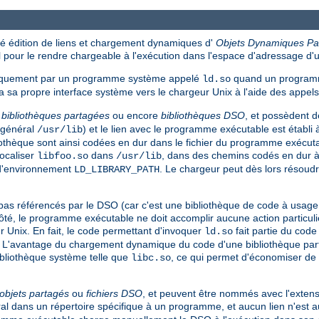
 édition de liens et chargement dynamiques d'
Objets Dynamiques Pa
pour le rendre chargeable à l'exécution dans l'espace d'adressage d
tiquement par un programme système appelé
quand un programm
ld.so
 sa propre interface système vers le chargeur Unix à l'aide des appe
s
bibliothèques partagées
ou encore
bibliothèques DSO
, et possèdent 
n général
) et le lien avec le programme exécutable est établi 
/usr/lib
liothèque sont ainsi codées en dur dans le fichier du programme exécut
ocaliser
dans
, dans des chemins codés en dur à l
libfoo.so
/usr/lib
 d'environnement
. Le chargeur peut dès lors résoud
LD_LIBRARY_PATH
référencés par le DSO (car c'est une bibliothèque de code à usage gén
té, le programme exécutable ne doit accomplir aucune action particuliè
r Unix. En fait, le code permettant d'invoquer
fait partie du cod
ld.so
. L'avantage du chargement dynamique du code d'une bibliothèque parta
ibliothèque système telle que
, ce qui permet d'économiser de 
libc.so
objets partagés
ou
fichiers DSO
, et peuvent être nommés avec l'extens
éral dans un répertoire spécifique à un programme, et aucun lien n'est 