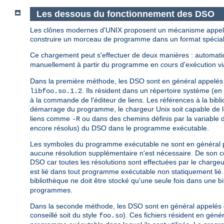
Les dessous du fonctionnement des DSO
Les clônes modernes d'UNIX proposent un mécanisme appelé
construire un morceau de programme dans un format spécial 
Ce chargement peut s'effectuer de deux manières : automa
manuellement à partir du programme en cours d'exécution via
Dans la première méthode, les DSO sont en général appelé
. Ils résident dans un répertoire système (e
libfoo.so.1.2
à la commande de l'éditeur de liens. Les références à la bib
démarrage du programme, le chargeur Unix soit capable de l
liens comme
ou dans des chemins définis par la variable
-R
encore résolus) du DSO dans le programme exécutable.
Les symboles du programme exécutable ne sont en général pas 
aucune résolution supplémentaire n'est nécessaire. De son cô
DSO car toutes les résolutions sont effectuées par le chargeu
est lié dans tout programme exécutable non statiquement lié
bibliothèque ne doit être stocké qu'une seule fois dans une b
programmes.
Dans la seconde méthode, les DSO sont en général appelés
conseillé soit du style
). Ces fichiers résident en gén
foo.so