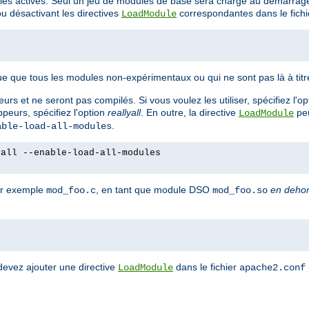
es activés. Seul un jeu de modules de base sera chargé au démarrage
 désactivant les directives
correspondantes dans le fich
LoadModule
e que tous les modules non-expérimentaux ou qui ne sont pas là à tit
rs et ne seront pas compilés. Si vous voulez les utiliser, spécifiez l'o
peurs, spécifiez l'option
reallyall
. En outre, la directive
peu
LoadModule
.
able-load-all-modules
yall --enable-load-all-modules
ar exemple
, en tant que module DSO
en deho
mod_foo.c
mod_foo.so
devez ajouter une directive
dans le fichier
LoadModule
apache2.conf