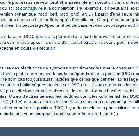
 car le processus serveur peut être assemblé à l'exécution via la direct
s du script
à la compilation. Par exemple, on peut ainsi exéc
configure
t version dynamique [mod_perl, mod_php],
etc...
) à partir d'une seule in
vec des modules tiers, même après l'installation. Ceci présente un gr
vent créer un paquetage Apache httpd de base, et des paquetages addit
 car la paire DSO/
vous permet d'une part de travailler en dehors
apxs
 de la commande
suivie d'un
pour introd
apxs -i
apache2ctl restart
pache en cours d'exécution.
cause des résolutions de symboles supplémentaires que le chargeur Uni
certaines plates-formes, car le code indépendant de la position (PIC) n
 ne sont pas toujours aussi rapides que celles que permet l'adressage
 d'autres bibliothèques basées sur DSO (
) sur toutes les p
ld -lfoo
al pas cette fonctionnalité alors que les plates-formes basées sur ELF
les. Ou en d'autres termes, les modules compilés comme fichiers DSO s
ue C (
) et toutes autres bibliothèques statiques ou dynamiques uti
libc
ndépendant de la position (PIC). Il y a deux solutions pour utiliser un a
au code, soit vous chargez le code vous-même via
.
dlopen()