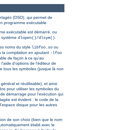
rtagés
(DSO), qui permet de
'un programme exécutable.
e exécutable est démarré, ou
ls système
.
dlopen()/dlsym()
des noms du style
ou
libfoo.so
à la compilation en ajoutant
-lfoo
able de façon à ce qu'au
'aide d'options de l'éditeur de
re tous les symboles (jusque là non
éral et réutilisable), et ainsi
re pour utiliser les symboles du
e de démarrage pour l'exécution qui
gée est évident : le code de la
l'espace disque pour les autres
ion de son choix (bien que le nom
automatiquement établi avec le