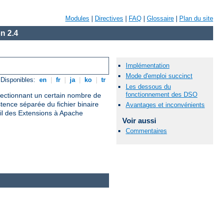
Modules
|
Directives
|
FAQ
|
Glossaire
|
Plan du site
n 2.4
Implémentation
Mode d'emploi succinct
Disponibles:
en
|
fr
|
ja
|
ko
|
tr
Les dessous du
fonctionnement des DSO
électionnant un certain nombre de
nce séparée du fichier binaire
Avantages et inconvénients
il des Extensions à Apache
Voir aussi
Commentaires