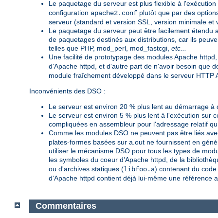
Le paquetage du serveur est plus flexible à l'exécution
configuration
plutôt que par des option
apache2.conf
serveur (standard et version SSL, version minimale e
Le paquetage du serveur peut être facilement étendu a
de paquetages destinés aux distributions, car ils peu
telles que PHP, mod_perl, mod_fastcgi,
etc...
Une facilité de prototypage des modules Apache httpd,
d'Apache httpd, et d'autre part de n'avoir besoin que
module fraîchement développé dans le serveur HTTP A
Inconvénients des DSO :
Le serveur est environ 20 % plus lent au démarrage à 
Le serveur est environ 5 % plus lent à l'exécution sur 
compliquées en assembleur pour l'adressage relatif qui
Comme les modules DSO ne peuvent pas être liés avec
plates-formes basées sur a.out ne fournissent en génér
utiliser le mécanisme DSO pour tous les types de modu
les symboles du coeur d'Apache httpd, de la bibliothèq
ou d'archives statiques (
) contenant du code i
libfoo.a
d'Apache httpd contient déjà lui-même une référence 
Commentaires