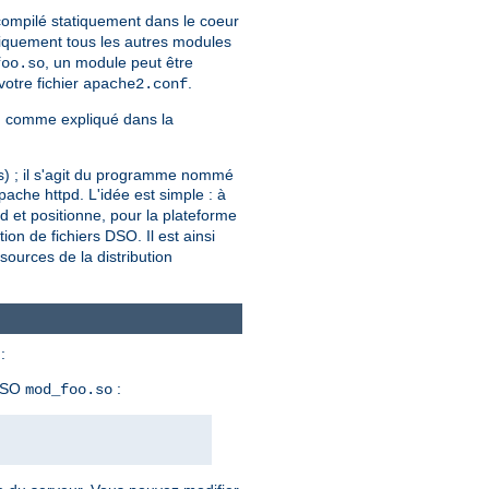
 compilé statiquement dans le coeur
iquement tous les autres modules
, un module peut être
foo.so
votre fichier
.
apache2.conf
, comme expliqué dans la
ers) ; il s'agit du programme nommé
ache httpd. L'idée est simple : à
pd et positionne, pour la plateforme
tion de fichiers DSO. Il est ainsi
ources de la distribution
:
 DSO
:
mod_foo.so