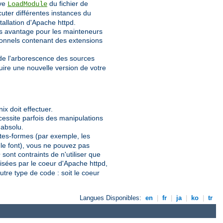
ive
du fichier de
LoadModule
uter différentes instances du
stallation d'Apache httpd.
os avantage pour les mainteneurs
ionnels contenant des extensions
 de l'arborescence des sources
uire une nouvelle version de votre
x doit effectuer.
écessite parfois des manipulations
 absolu.
lates-formes (par exemple, les
 le font), vous ne pouvez pas
ont contraints de n'utiliser que
lisées par le coeur d'Apache httpd,
utre type de code : soit le coeur
Langues Disponibles:
en
|
fr
|
ja
|
ko
|
tr