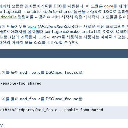
아파치 모듈을 읽어들이기위한 DSO를 지원한다. 이 모듈은
를 제외
core
의
옵션을 사용하여 DSO로 컴파일
onfigure
--enable-
module
=shared
명령어를 사용하여 서버 시작시 혹은 재시작시 그 모듈을 읽어들
adModule
 쉽게 만들기위해
apxs
(
APache eXtenSion
)라는 새로운 지원 프로그램이 
 쉽다. 아파치를 설치할때
와
이 아파치 C 헤
configure
make install
프로그램에 기록한다. 그래서
를 사용하는 사용자는 아파치 배포본 소
apxs
자신의 아파치 모듈 소스를 컴파일할 수 있다.
 예를 들어
를 DSO
로:
mod_foo.c
mod_foo.so
--enable-foo=shared
 예를 들어
를 DSO
로:
mod_foo.c
mod_foo.so
path/to/3rdparty/mod_foo.c --enable-foo=shared
우: