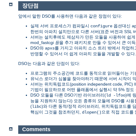
장단점
앞에서 말한 DSO를 사용하면 다음과 같은 장점이 있다:
실제 서버 프로세스가 컴파일시
옵션대신
configure
a
한번의 아파치 설치만으로 다른 서버(표준 버전과 SSL 버전,
서버는 설치후에도 제삼자가 만든 모듈을 사용하여 쉽게 확장
mod_fastcgi
등
을 추가 패키지로 만들 수 있어서 큰 이득
DSO와
를 가지고 아파치 소스 트리 밖에서 작업
apxs
반영할 수 있어서 더 쉽게 아파치 모듈을 개발할 수 있다.
DSO는 다음과 같은 단점이 있다:
프로그램의 주소공간에 코드를 동적으로 읽어들이는 기능
유닉스 로더가 심볼을 찾아야하기 때문에 서버 시작이 약 
서버는 위치독립코드(position independent code, PI
기법이 필요하므로 어떤 플래폼에서 실행시 약 5% 정도 
DSO 모듈을 다른 DSO기반 라이브러리(
)에 
ld -lfoo
능을 지원하지 않는다) 모든 종류의 모듈에 DSO를 사용
(
)와 다른 동적/정적 라이브러리, 위치독립코드를 
libc
핵심이 그것을 참조하던지,
으로 직접 코드를 
dlopen()
Comments