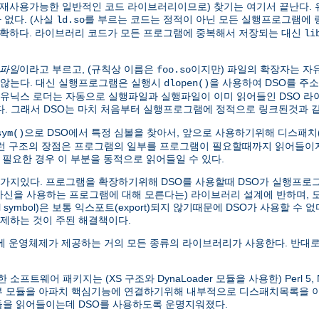
가 재사용가능한 일반적인 코드 라이브러리이므로) 찾기는 여기서 끝난다. 
없다. (사실
를 부르는 코드는 정적이 아닌 모든 실행프로그램에
ld.so
명확하다. 라이브러리 코드가 모든 프로그램에 중복해서 저장되는 대신
li
 파일
이라고 부르고, (규칙상 이름은
이지만) 파일의 확장자는 자
foo.so
않는다. 대신 실행프로그램은 실행시
을 사용하여 DSO를 주
dlopen()
본 유닉스 로더는 자동으로 실행파일과 실행파일이 이미 읽어들인 DSO 
찾는다. 그래서 DSO는 마치 처음부터 실행프로그램에 정적으로 링크된것과
으로 DSO에서 특정 심볼을 찾아서, 앞으로 사용하기위해 디스패치(di
sym()
이런 구조의 장점은 프로그램의 일부를 프로그램이 필요할때까지 읽어들이지
 필요한 경우 이 부분을 동적으로 읽어들일 수 있다.
한가지있다. 프로그램을 확장하기위해 DSO를 사용할때 DSO가 실행프로그램
 자신을 사용하는 프로그램에 대해 모른다는) 라이브러리 설계에 반하며,
symbol)은 보통 익스포트(export)되지 않기때문에 DSO가 사용할 수 
제하는 것이 주된 해결책이다.
 운영체제가 제공하는 거의 모든 종류의 라이브러리가 사용한다. 반대로
웨어 패키지는 (XS 구조와 DynaLoader 모듈을 사용한) Perl 5, Net
외부 모듈을 아파치 핵심기능에 연결하기위해 내부적으로 디스패치목록을
모듈을 읽어들이는데 DSO를 사용하도록 운명지워졌다.