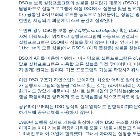
DSO는 보통 실행프로그램의 심볼을 찾지않기 때문에 (DSO
담당하므로 실행프로그램이 직접 DSO에서 심볼을 찾을 필요가 
다.) 공통된 라이브러리 코드를 동적으로 읽어들이는 장점은 
한번만 저장되기 때문에 디스크 공간이 절약된다.
두번째 경우 DSO를 보통
공유객체(shared objects)
혹은
DSO
자체 디렉토리에 위치하고 실행프로그램에 자동으로 연결되지 
실행프로그램은 DSO에서 심볼을 찾지 않는다. 대신 앞에서 
의 모든 심볼)에서 DSO의 (아직 못찾은) 심볼을 
libc.so
DSO의 API를 이용하기위해서 마지막으로 실행프로그램은
dl
말로 실행프로그램은 사용할 모든 실볼을 직접 찾아야한다. 
지 않게) 된다는 점이다. 기본 프로그램의 기능을 확장하기위해
이런 DSO 구조가 자연스럽게 보이지만, 최소한 어려운 점이 
가 실행프로그램의 심볼을 "역으로 찾는 것"은 (라이브러리는
화되지도 않았기 때문이다. 실제로 실행파일의 전역심볼(global 
램을 확장하려면 링커에게 모든 전역심볼을 익스포트하도록 강
공유라이브러리는 DSO 방식의 설계원칙대로 전형적이기때문에
하기위해 공유객체를 사용하지 않는다.
1998년 실행중 실제로 기능을 확장하기위해 DSO 구조를 사용한 소프트
아파치는 이미 기능을 확장하기위해 모듈 개념을 사용했고 
1.3 버전부터 이 대열에 합류했다. 그래서 아파치는 실행중 