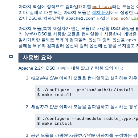
아파치 핵심에 정적으로 컴파일해야할
라는 모듈은 
mod_so.c
이다. 실제로 다른 모든 아파치 모듈은
설치 문서
에서 설명한
c
같이 DSO로 컴파일한후
파일에
의
apache2.conf
mod_so
Lo
아파치 모듈(특히 제삼자가 만든 모듈)로 사용할 DSO 파일을
리
밖에서
DSO로 사용할 모듈을 컴파일할때 사용한다. 개념은
일하기위한 플래폼 특유의 컴파일러 옵션과 링커 옵션을
apxs
플래폼 특유의 컴파일러 옵션와 링커 옵션에 신경을 쓰지않고 
사용법 요약
Apache 2.2의 DSO 기능에 대한 짧고 간략한 요약이다:
배포본에 있는
아파치 모듈을 컴파일하고 설치하는 경우.
$ ./configure --prefix=/path/to/install 
$ make install
제삼자가 만든
아파치 모듈을 컴파일하고 설치하는 경우.
$ ./configure --add-module=module_type:/
$ make install
공유 모듈을
나중에 사용하기위해
아파치를 구성하는 경