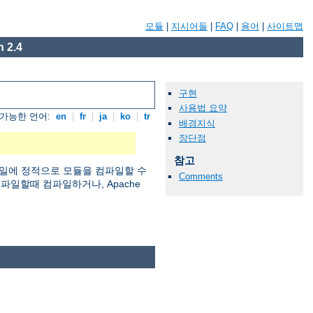
모듈
|
지시어들
|
FAQ
|
용어
|
사이트맵
 2.4
구현
사용법 요약
가능한 언어:
en
|
fr
|
ja
|
ko
|
tr
배경지식
장단점
참고
일에 정적으로 모듈을 컴파일할 수
Comments
 컴파일할때 컴파일하거나, Apache