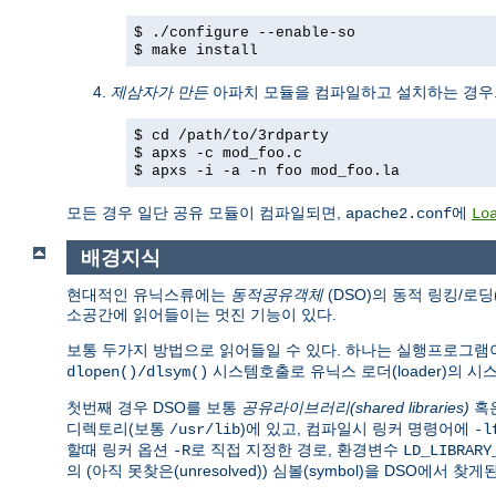
$ ./configure --enable-so
$ make install
제삼자가 만든
아파치 모듈을 컴파일하고 설치하는 경우
$ cd /path/to/3rdparty
$ apxs -c mod_foo.c
$ apxs -i -a -n foo mod_foo.la
모든 경우 일단 공유 모듈이 컴파일되면,
에
apache2.conf
Lo
배경지식
현대적인 유닉스류에는
동적공유객체
(DSO)의 동적 링킹/로딩
소공간에 읽어들이는 멋진 기능이 있다.
보통 두가지 방법으로 읽어들일 수 있다. 하나는 실행프로그
시스템호출로 유닉스 로더(loader)의 
dlopen()/dlsym()
첫번째 경우 DSO를 보통
공유라이브러리(shared libraries)
혹
디렉토리(보통
)에 있고, 컴파일시 링커 명령어에
/usr/lib
-l
할때 링커 옵션
로 직접 지정한 경로, 환경변수
-R
LD_LIBRARY
의 (아직 못찾은(unresolved)) 심볼(symbol)을 DSO에서 찾게