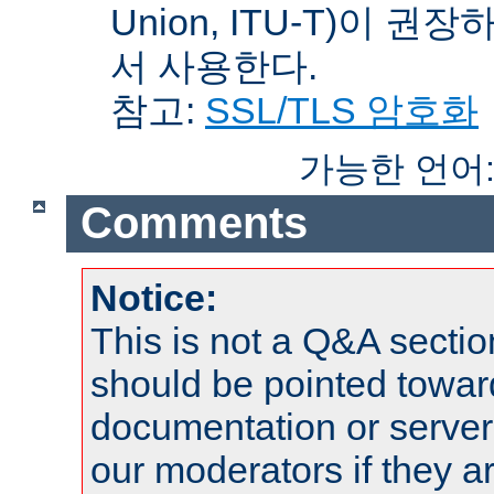
Union, ITU-T)이 권
서 사용한다.
참고:
SSL/TLS 암호화
가능한 언어
Comments
Notice:
This is not a Q&A sect
should be pointed towar
documentation or serve
our moderators if they a