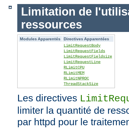
Limitation de l'utili
ressources
Modules Apparentés
Directives Apparentées
LimitRequestBody
LimitRequestFields
LimitRequestFieldsize
LimitRequestLine
RLimitCPU
RLimitMEM
RLimitNPROC
ThreadStackSize
Les directives
LimitReq
limiter la quantité de r
par httpd pour le traitem