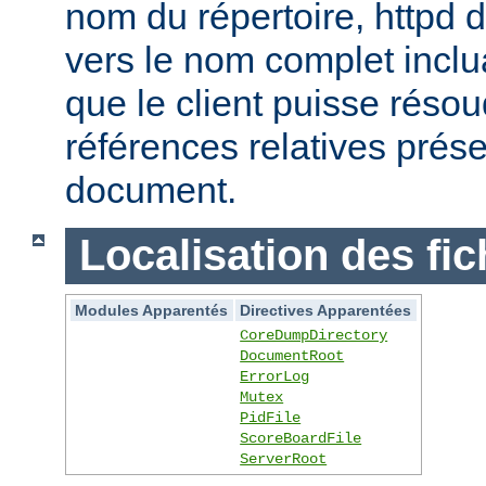
nom du répertoire, httpd do
vers le nom complet inclua
que le client puisse réso
références relatives prés
document.
Localisation des fic
Modules Apparentés
Directives Apparentées
CoreDumpDirectory
DocumentRoot
ErrorLog
Mutex
PidFile
ScoreBoardFile
ServerRoot