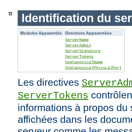
Identification du se
Modules Apparentés
Directives Apparentées
ServerName
ServerAdmin
ServerSignature
ServerTokens
UseCanonicalName
UseCanonicalPhysicalPort
Les directives
ServerAd
contrôlen
ServerTokens
informations à propos du 
affichées dans les docum
serveur comme les messag