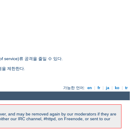
ervice)류 공격을 줄일 수 있다.
원을 제한한다.
가능한 언어:
en
|
fr
|
ja
|
ko
|
tr
ver, and may be removed again by our moderators if they are
ither our IRC channel, #httpd, on Freenode, or sent to our