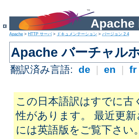
Apach
Apache
>
HTTP サーバ
>
ドキュメンテーション
>
バージョン 2.4
Apache バーチャ
翻訳済み言語:
de
|
en
|
f
この日本語訳はすでに古
性があります。 最近更
には英語版をご覧下さい