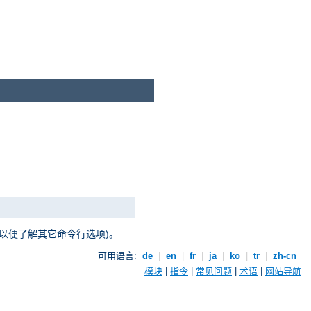
以便了解其它命令行选项)。
可用语言:
de
|
en
|
fr
|
ja
|
ko
|
tr
|
zh-cn
模块
|
指令
|
常见问题
|
术语
|
网站导航