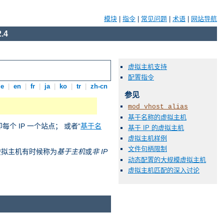
模块
|
指令
|
常见问题
|
术语
|
网站导航
.4
虚拟主机支持
配置指令
de
|
en
|
fr
|
ja
|
ko
|
tr
|
zh-cn
参见
mod_vhost_alias
基于名称的虚拟主机
即每个 IP 一个站点； 或者“
基于名
基于 IP 的虚拟主机
虚拟主机样例
文件句柄限制
称的虚拟主机有时候称为
基于主机
或
非 IP
动态配置的大规模虚拟主机
虚拟主机匹配的深入讨论