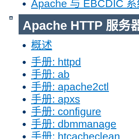
Apache 与 EBCDIC 
Apache HTTP 
概述
手册: httpd
手册: ab
手册: apache2ctl
手册: apxs
手册: configure
手册: dbmmanage
手册: htcacheclean