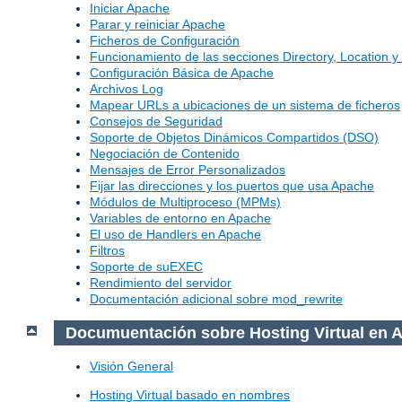
Iniciar Apache
Parar y reiniciar Apache
Ficheros de Configuración
Funcionamiento de las secciones Directory, Location y 
Configuración Básica de Apache
Archivos Log
Mapear URLs a ubicaciones de un sistema de ficheros
Consejos de Seguridad
Soporte de Objetos Dinámicos Compartidos (DSO)
Negociación de Contenido
Mensajes de Error Personalizados
Fijar las direcciones y los puertos que usa Apache
Módulos de Multiproceso (MPMs)
Variables de entorno en Apache
El uso de Handlers en Apache
Filtros
Soporte de suEXEC
Rendimiento del servidor
Documentación adicional sobre mod_rewrite
Documuentación sobre Hosting Virtual en 
Visión General
Hosting Virtual basado en nombres