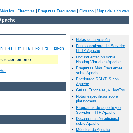
Módulos
|
Directivas
|
Preguntas Frecuentes
|
Glosario
|
Mapa del sitio web
 Apache
Notas de la Versión
Funcionamiento del Servidor
en
|
es
|
fr
|
ja
|
ko
|
tr
|
zh-cn
HTTP Apache
Documuentación sobre
os recientemente.
Hosting Virtual en Apache
Preguntas Más Frecuentes
che
.
sobre Apache
Encriptado SSL/TLS con
Apache
Guías, Tutoriales, y HowTos
Notas específicas sobre
plataformas
Programas de soporte y el
Servidor HTTP Apache
Documentación adicional
sobre Apache
Módulos de Apache