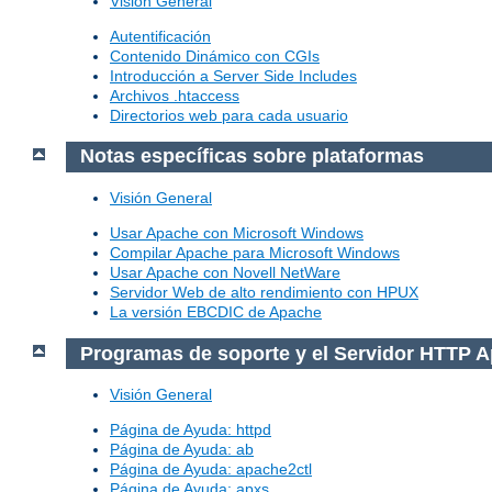
Visión General
Autentificación
Contenido Dinámico con CGIs
Introducción a Server Side Includes
Archivos .htaccess
Directorios web para cada usuario
Notas específicas sobre plataformas
Visión General
Usar Apache con Microsoft Windows
Compilar Apache para Microsoft Windows
Usar Apache con Novell NetWare
Servidor Web de alto rendimiento con HPUX
La versión EBCDIC de Apache
Programas de soporte y el Servidor HTTP 
Visión General
Página de Ayuda: httpd
Página de Ayuda: ab
Página de Ayuda: apache2ctl
Página de Ayuda: apxs